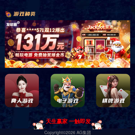
中国城市少儿足球联赛是由国家体育总局青少司、中国
足球协会指导，中国足球发展基金会支持，全国体育运
动学校联合会主办，中奥体育独家运营的国家级大型青
少年足球联赛。联赛每年10月至次年8月，11个月的超长
赛季，覆盖全国12个以上一线城市，每年至少7600场比
赛，吸引了上万名足球小将，上百万关注，为8至12岁的
足球少年搭建学习、交流、锻炼平台。
上一篇：
Team China——陆上赛艇百日创纪录赛（蚌埠站）火热开
下一篇：没有了